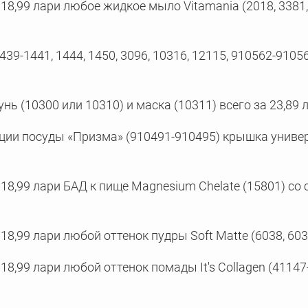
18,99 лари любое жидкое мыло Vitamania (2018, 3381, 
39-1441, 1444, 1450, 3096, 10316, 12115, 910562-910
нь (10300 или 10310) и маска (10311) всего за 23,89 
ции посуды «Призма» (910491-910495) крышка универс
18,99 лари БАД к пище Magnesium Chelate (15801) со с
8,99 лари любой оттенок пудры Soft Matte (6038, 6039
18,99 лари любой оттенок помады It's Collagen (41147