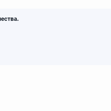
ества.
лог
Продукция
Faberlic
Акции
Маркетинг план