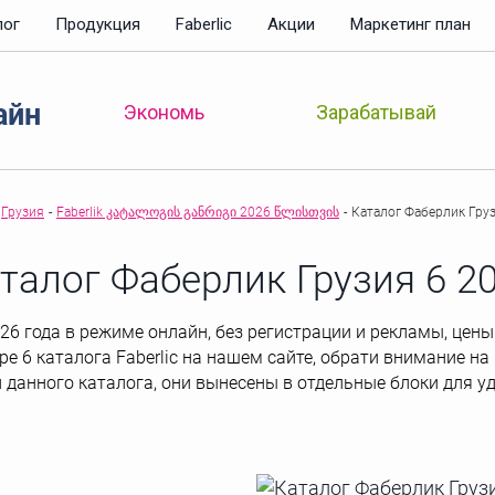
лог
Продукция
Faberlic
Акции
Маркетинг план
айн
Зарабатывай
Экономь
Грузия
-
Faberlik კატალოგის განრიგი 2026 წლისთვის
-
Каталог Фаберлик Гру
талог Фаберлик Грузия 6 2
6 года в режиме онлайн, без регистрации и рекламы, цены 
ре 6 каталога Faberlic на нашем сайте, обрати внимание на
 данного каталога, они вынесены в отдельные блоки для у