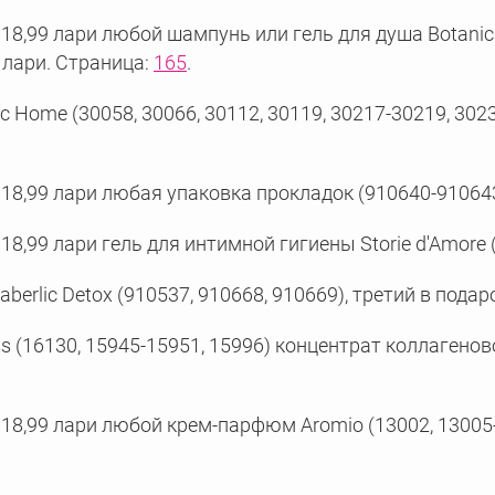
8,99 лари любой шампунь или гель для душа Botanica (
9 лари. Страница:
165
.
Home (30058, 30066, 30112, 30119, 30217-30219, 30230
 18,99 лари любая упаковка прокладок (910640-910643
18,99 лари гель для интимной гигиены Storie d'Amore 
rlic Detox (910537, 910668, 910669), третий в подаро
 (16130, 15945-15951, 15996) концентрат коллагеново
18,99 лари любой крем-парфюм Aromio (13002, 13005-1