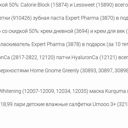
й 50%: Calorie Block (15874) и Lessweet (15890) всего
ки (910426) зубная паста Expert Pharma (3870) в под
со скидкой 50%: крем дневной (3694) и крем для век (
аскиватель Expert Pharma (3878) в подарок (за 10 те
Ca (2817-2822, 12120) патчи HyaluronCa (12121) всег
ерхностями Home Gnome Greenly (30893, 30897, 30898) 
hitening (12007-12009, 12034, 12035) маска Kurquma (
18,99 лари детские влажные салфетки Umooo 3+ (3218)