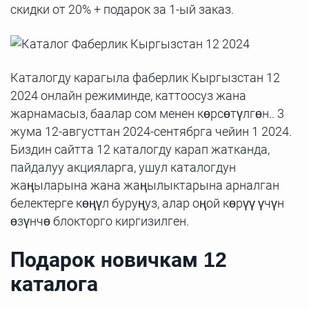
скидки от 20% + подарок за 1-ый заказ.
Каталогду карагыла фаберлик Кыргызстан 12
2024 онлайн режиминде, каттоосуз жана
жарнамасыз, баалар сом менен көрсөтүлгөн.. 3
жума 12-августтан 2024-сентябрга чейин 1 2024.
Биздин сайтта 12 каталогду карап жатканда,
пайдалуу акцияларга, ушул каталогдун
жаңыларына жана жаңылыктарына арналган
белектерге көңүл буруңуз, алар оңой көрүү үчүн
өзүнчө блокторго киргизилген.
Подарок новичкам 12
каталога