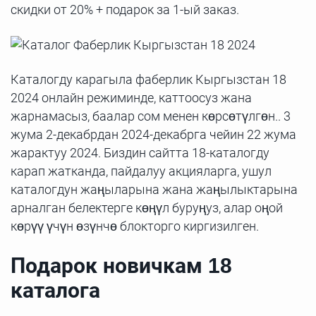
скидки от 20% + подарок за 1-ый заказ.
Каталогду карагыла фаберлик Кыргызстан 18
2024 онлайн режиминде, каттоосуз жана
жарнамасыз, баалар сом менен көрсөтүлгөн.. 3
жума 2-декабрдан 2024-декабрга чейин 22 жума
жарактуу 2024. Биздин сайтта 18-каталогду
карап жатканда, пайдалуу акцияларга, ушул
каталогдун жаңыларына жана жаңылыктарына
арналган белектерге көңүл буруңуз, алар оңой
көрүү үчүн өзүнчө блокторго киргизилген.
Подарок новичкам 18
каталога