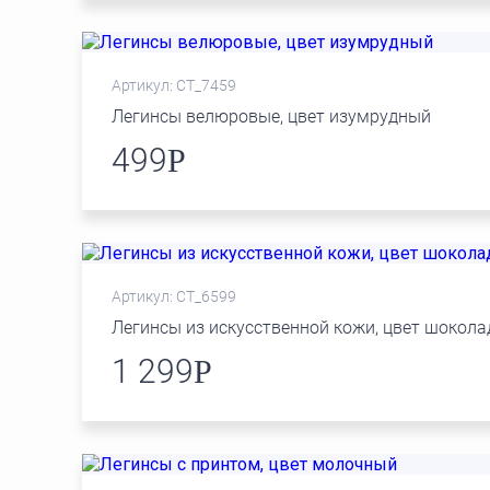
Артикул: СТ_7459
Легинсы велюровые, цвет изумрудный
499
Р
Артикул: СТ_6599
Легинсы из искусственной кожи, цвет шокол
1 299
Р