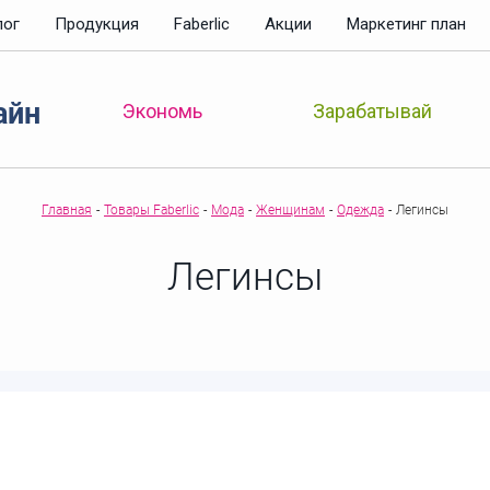
лог
Продукция
Faberlic
Акции
Маркетинг план
айн
Зарабатывай
Экономь
Главная
-
Товары Faberlic
-
Мода
-
Женщинам
-
Одежда
-
Легинсы
Легинсы