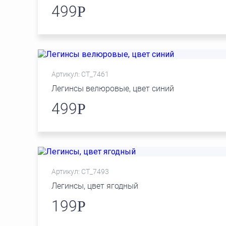
499
Р
Артикул: СТ_7461
Легинсы велюровые, цвет синий
499
Р
Артикул: СТ_7493
Легинсы, цвет ягодный
199
Р