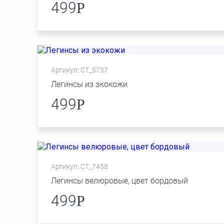
499
Р
Артикул: СТ_5737
Легинсы из экокожи
499
Р
Артикул: СТ_7458
Легинсы велюровые, цвет бордовый
499
Р