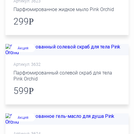
Артикул: 3623
Парфюмированное жидкое мыло Pink Orchid
299
Р
Новинки
Акция
Артикул: 3632
Парфюмированный солевой скраб для тела
Pink Orchid
599
Р
Новинки
Акция
Артикул: 3624