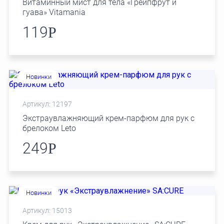
Витаминный мист для тела «Грейпфрут и
гуава» Vitamania
119
Р
Новинки
Артикул: 12197
Экстраувлажняющий крем-парфюм для рук с
брелоком Leto
249
Р
Новинки
Артикул: 15013